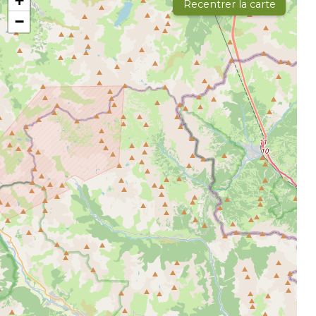
+
Recentrer la carte
−