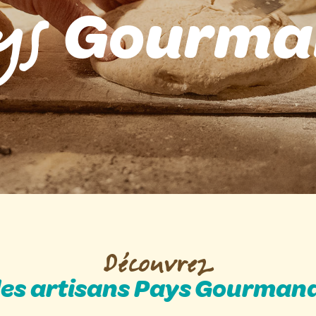
ys
Gourma
Découvrez
les artisans Pays Gourman