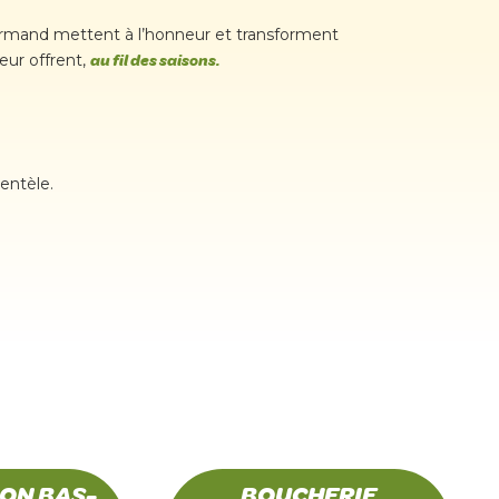
ourmand mettent à l’honneur et transforment
eur offrent,
au fil des saisons.
ientèle.
ON BAS-
BOUCHERIE