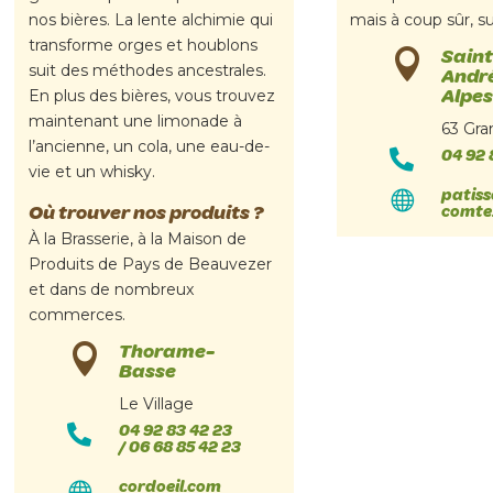
nos bières. La lente alchimie qui
mais à coup sûr, su
transforme orges et houblons
Saint

suit des méthodes ancestrales.
André
Alpes
En plus des bières, vous trouvez
maintenant une limonade à
63 Gra
l’ancienne, un cola, une eau-de-
04 92 

vie et un whisky.
patiss

Où trouver nos produits ?
comte
À la Brasserie, à la Maison de
Produits de Pays de Beauvezer
et dans de nombreux
commerces.
Thorame-

Basse
Le Village
04 92 83 42 23

/ 06 68 85 42 23
cordoeil.com
