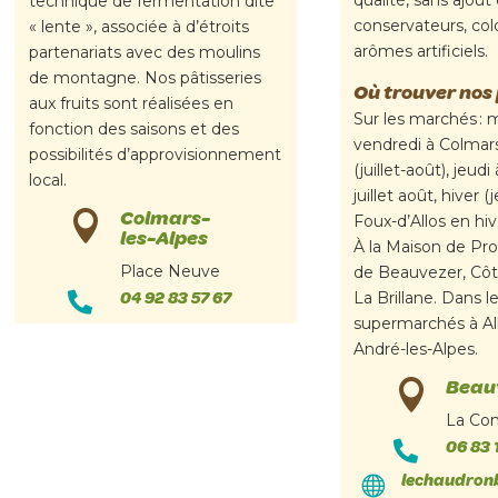
qualité, sans ajout
technique de fermentation dite
conservateurs, col
« lente », associée à d’étroits
arômes artificiels.
partenariats avec des moulins
de montagne. Nos pâtisseries
Où trouver nos 
aux fruits sont réalisées en
Sur les marchés : 
fonction des saisons et des
vendredi à Colmars
possibilités d’approvisionnement
(juillet-août), jeudi
local.
juillet août, hiver (
Colmars-

Foux-d’Allos en hi
les-Alpes
À la Maison de Pr
Place Neuve
de Beauvezer, Cô
04 92 83 57 67
La Brillane. Dans l

supermarchés à All
André-les-Alpes.
Beau

La Co
06 83 

lechaudron
