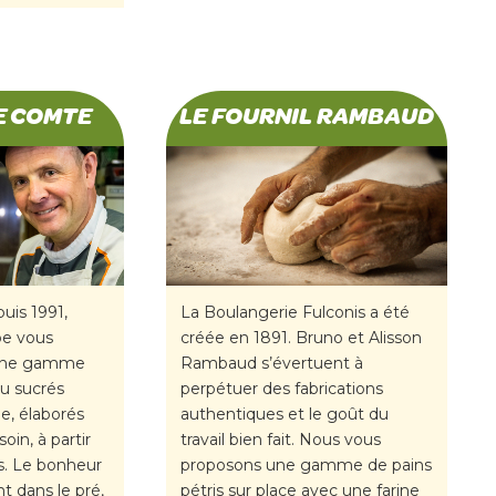
E COMTE
LE FOURNIL RAMBAUD
uis 1991,
La Boulangerie Fulconis a été
pe vous
créée en 1891. Bruno et Alisson
 une gamme
Rambaud s’évertuent à
ou sucrés
perpétuer des fabrications
e, élaborés
authentiques et le goût du
oin, à partir
travail bien fait. Nous vous
s. Le bonheur
proposons une gamme de pains
t dans le pré,
pétris sur place avec une farine