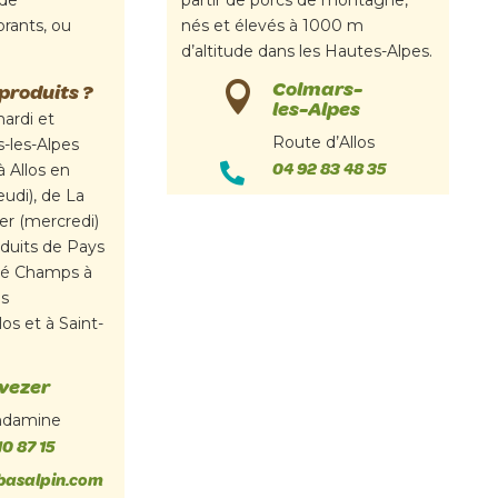
 de
partir de porcs de montagne,
orants, ou
nés et élevés à 1000 m
d’altitude dans les Hautes-Alpes.
Colmars-

produits ?
les-Alpes
mardi et
Route d’Allos
-les-Alpes
04 92 83 48 35
 à Allos en

jeudi), de La
ver (mercredi)
oduits de Pays
té Champs à
es
os et à Saint-
vezer
ndamine
10 87 15
basalpin.com