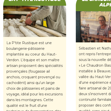
ALP
La P’tite Rustique est une
Sébastien et Nath
boulangerie-pâtisserie
ont repris l’entrepr
implantée au coeur du Haut-
sous la nouvelle 
Verdon. L’équipe et son maître
« Le Chaudron Bas-
artisan proposent des spécialités
installée à Beauve
provençales (fougasse ail
vallée du Haut-Ver
anchois, croquant provençal ou
d’une expérience e
cachodènt) ainsi qu’un large
faire artisanal de 2
choix de pâtisseries et pains de
deux s’inscrivent d
voyage, idéal pour les excursions
continuité familia
dans les montagnes. Cette
proposer des conf
qualité est le fruit d’une