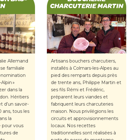
IN
CHARCUTERIE MARTIN
alie Allemand
Artisans bouchers charcutiers,
ise familiale
installés à Colmars-les-Alpes au
dénomination
pied des remparts depuis près
Alpin »
de trente ans, Philippe Martin et
zer dans la
ses fils Rémi et Frédéric,
don. Héritiers
préparent leurs viandes et
t d’un savoir-
fabriquent leurs charcuteries
0 ans, tous les
maison. Nous privilégions les
ans la
circuits et approvisionnements
le pour vous
locaux. Nos recettes
itures de
traditionnelles sont réalisées à