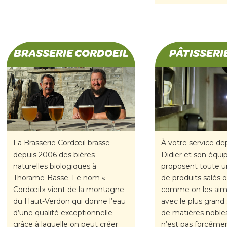
BRASSERIE CORDOEIL
PÂTISSERI
La Brasserie Cordœil brasse
À votre service dep
depuis 2006 des bières
Didier et son équi
naturelles biologiques à
proposent toute
Thorame-Basse. Le nom «
de produits salés 
Cordœil » vient de la montagne
comme on les aim
du Haut-Verdon qui donne l’eau
avec le plus grand s
d’une qualité exceptionnelle
de matières noble
grâce à laquelle on peut créer
n’est pas forcémen