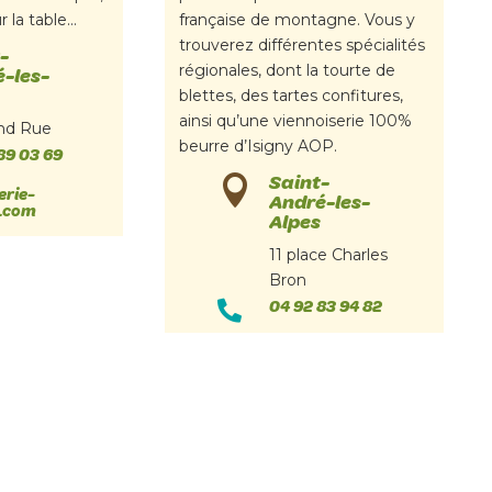
r la table…
française de montagne. Vous y
trouverez différentes spécialités
-
régionales, dont la tourte de
-les-
blettes, des tartes confitures,
ainsi qu’une viennoiserie 100%
nd Rue
beurre d’Isigny AOP.
89 03 69
Saint-

erie-
André-les-
.com
Alpes
11 place Charles
Bron
04 92 83 94 82
