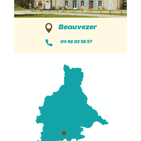
Beauvezer

04 92 83 58 57
